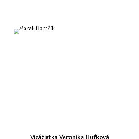
Vizážistka Veronika Huťková