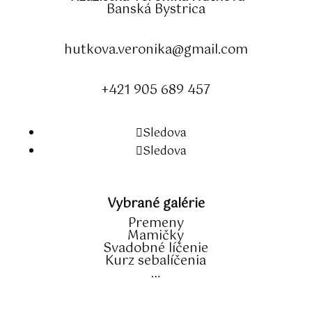
Banská Bystrica
hutkova.veronika@gmail.com
+421 905 689 457
Sledova
Sledova
Vybrané galérie
Premeny
Mamičky
Svadobné líčenie
Kurz sebalíčenia
…